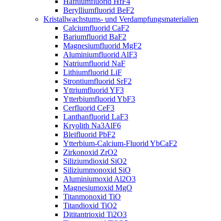
Hafniumfluorid HfF4
Berylliumfluorid BeF2
Kristallwachstums- und Verdampfungsmaterialien
Calciumfluorid CaF2
Bariumfluorid BaF2
Magnesiumfluorid MgF2
Aluminiumfluorid AlF3
Natriumfluorid NaF
Lithiumfluorid LiF
Strontiumfluorid SrF2
Yttriumfluorid YF3
Ytterbiumfluorid YbF3
Cerfluorid CeF3
Lanthanfluorid LaF3
Kryolith Na3AlF6
Bleifluorid PbF2
Ytterbium-Calcium-Fluorid YbCaF2
Zirkonoxid ZrO2
Siliziumdioxid SiO2
Siliziummonoxid SiO
Aluminiumoxid Al2O3
Magnesiumoxid MgO
Titanmonoxid TiO
Titandioxid TiO2
Dititantrioxid Ti2O3