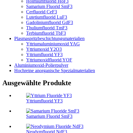
Holmiumfluorid HoF3
Samarium Fluorid SmF3
Cerfluorid CeF3
Lutetiumfluorid LuF3
Gadoliniumfluorid GdF3
Thuliumfluorid TmF3
Terbiumfluorid TbF3
Plasmaspritzbeschichtungsmaterialien
Yttriumaluminiumoxid YAG
Yttriumoxid Y2O3
Yttriumfluorid YF3
Yttriumoxidfluorid YOF
Aluminiumoxid-Polierpulver
Hochreine anorganische Spezialmaterialien
Ausgewählte Produkte
Yttriumfluorid YF3
Samarium Fluorid SmF3
Neodymfluorid NdF3