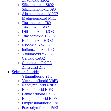
Zirkonoxid ZrO2
Siliziumdioxid SiO2
Siliziummonoxid SiO
Aluminiumoxid Al2O3
Magnesiumoxid MgO
Titanmonoxid TiO
Titandioxid TiO2
Dititantrioxid Ti2O3
Titanpentoxid Ti3O5
Hafniumoxid HfO2
Nioboxid Nb2O5
Indiumzinnoxid ITO
Yttriumoxid Y2O3
Ceroxid CeO2
Chromoxid Cr2O3
Zinksulfid ZnS
Seltenerdfluoride
Yttriumfluorid YF3
Ytterbiumfluorid YbF3
Neodymfluorid NdF3
Erbiumfluorid ErF3
Lanthanfluorid LaF3
Europiumfluorid EuF3
Dysprosiumfluorid DyF3
Praseodymfluorid PrF3