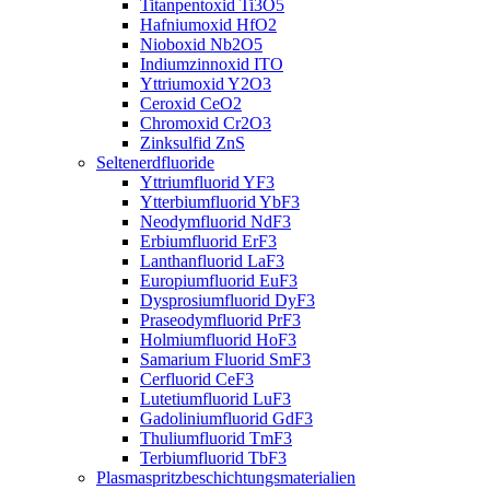
Titanpentoxid Ti3O5
Hafniumoxid HfO2
Nioboxid Nb2O5
Indiumzinnoxid ITO
Yttriumoxid Y2O3
Ceroxid CeO2
Chromoxid Cr2O3
Zinksulfid ZnS
Seltenerdfluoride
Yttriumfluorid YF3
Ytterbiumfluorid YbF3
Neodymfluorid NdF3
Erbiumfluorid ErF3
Lanthanfluorid LaF3
Europiumfluorid EuF3
Dysprosiumfluorid DyF3
Praseodymfluorid PrF3
Holmiumfluorid HoF3
Samarium Fluorid SmF3
Cerfluorid CeF3
Lutetiumfluorid LuF3
Gadoliniumfluorid GdF3
Thuliumfluorid TmF3
Terbiumfluorid TbF3
Plasmaspritzbeschichtungsmaterialien