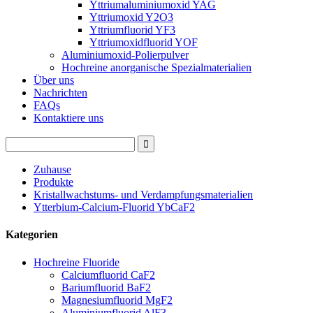
Yttriumaluminiumoxid YAG
Yttriumoxid Y2O3
Yttriumfluorid YF3
Yttriumoxidfluorid YOF
Aluminiumoxid-Polierpulver
Hochreine anorganische Spezialmaterialien
Über uns
Nachrichten
FAQs
Kontaktiere uns
Zuhause
Produkte
Kristallwachstums- und Verdampfungsmaterialien
Ytterbium-Calcium-Fluorid YbCaF2
Kategorien
Hochreine Fluoride
Calciumfluorid CaF2
Bariumfluorid BaF2
Magnesiumfluorid MgF2
Aluminiumfluorid AlF3