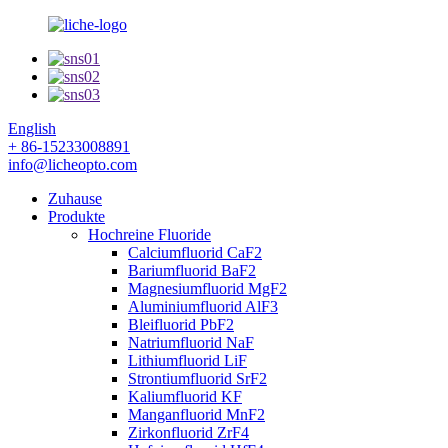
English
+ 86-15233008891
info@licheopto.com
Zuhause
Produkte
Hochreine Fluoride
Calciumfluorid CaF2
Bariumfluorid BaF2
Magnesiumfluorid MgF2
Aluminiumfluorid AlF3
Bleifluorid PbF2
Natriumfluorid NaF
Lithiumfluorid LiF
Strontiumfluorid SrF2
Kaliumfluorid KF
Manganfluorid MnF2
Zirkonfluorid ZrF4