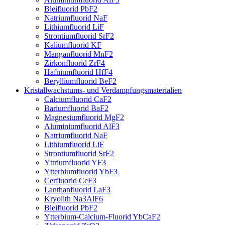
Bleifluorid PbF2
Natriumfluorid NaF
Lithiumfluorid LiF
Strontiumfluorid SrF2
Kaliumfluorid KF
Manganfluorid MnF2
Zirkonfluorid ZrF4
Hafniumfluorid HfF4
Berylliumfluorid BeF2
Kristallwachstums- und Verdampfungsmaterialien
Calciumfluorid CaF2
Bariumfluorid BaF2
Magnesiumfluorid MgF2
Aluminiumfluorid AlF3
Natriumfluorid NaF
Lithiumfluorid LiF
Strontiumfluorid SrF2
Yttriumfluorid YF3
Ytterbiumfluorid YbF3
Cerfluorid CeF3
Lanthanfluorid LaF3
Kryolith Na3AlF6
Bleifluorid PbF2
Ytterbium-Calcium-Fluorid YbCaF2