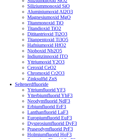
Siliziumdioxid SiO2
Siliziummonoxid SiO
Aluminiumoxid Al2O3
Magnesiumoxid MgO
Titanmonoxid TiO
Titandioxid TiO2
Dititantrioxid Ti2O3
Titanpentoxid Ti3O5
Hafniumoxid HfO2
Nioboxid Nb2O5
Indiumzinnoxid ITO
Yttriumoxid Y2O3
Ceroxid CeO2
Chromoxid Cr2O3
Zinksulfid ZnS
Seltenerdfluoride
Yttriumfluorid YF3
Ytterbiumfluorid YbF3
Neodymfluorid NdF3
Erbiumfluorid ErF3
Lanthanfluorid LaF3
Europiumfluorid EuF3
Dysprosiumfluorid DyF3
Praseodymfluorid PrF3
Holmiumfluorid HoF3