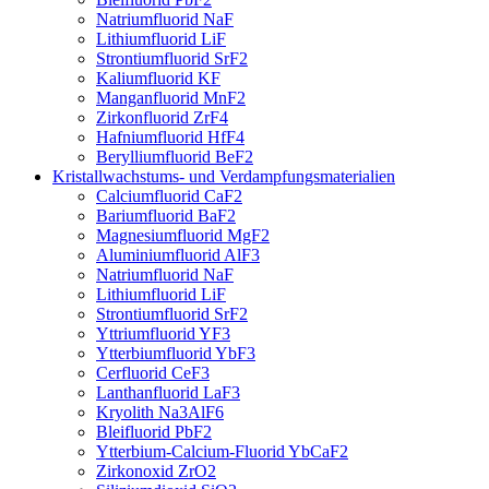
Natriumfluorid NaF
Lithiumfluorid LiF
Strontiumfluorid SrF2
Kaliumfluorid KF
Manganfluorid MnF2
Zirkonfluorid ZrF4
Hafniumfluorid HfF4
Berylliumfluorid BeF2
Kristallwachstums- und Verdampfungsmaterialien
Calciumfluorid CaF2
Bariumfluorid BaF2
Magnesiumfluorid MgF2
Aluminiumfluorid AlF3
Natriumfluorid NaF
Lithiumfluorid LiF
Strontiumfluorid SrF2
Yttriumfluorid YF3
Ytterbiumfluorid YbF3
Cerfluorid CeF3
Lanthanfluorid LaF3
Kryolith Na3AlF6
Bleifluorid PbF2
Ytterbium-Calcium-Fluorid YbCaF2
Zirkonoxid ZrO2