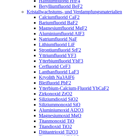
Hafniumfluorid HfF4
Berylliumfluorid BeF2
Kristallwachstums- und Verdampfungsmaterialien
Calciumfluorid CaF2
Bariumfluorid BaF2
Magnesiumfluorid MgF2
Aluminiumfluorid AlF3
Natriumfluorid NaF
Lithiumfluorid LiF
Strontiumfluorid SrF2
Yttriumfluorid YF3
Ytterbiumfluorid YbF3
Cerfluorid CeF3
Lanthanfluorid LaF3
Kryolith Na3AlF6
Bleifluorid PbF2
Ytterbium-Calcium-Fluorid YbCaF2
Zirkonoxid ZrO2
Siliziumdioxid SiO2
Siliziummonoxid SiO
Aluminiumoxid Al2O3
Magnesiumoxid MgO
Titanmonoxid TiO
Titandioxid TiO2
Dititantrioxid Ti2O3