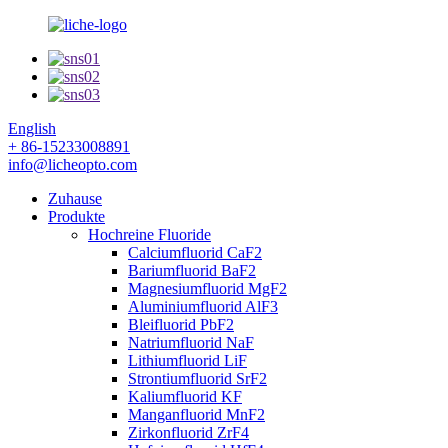
English
+ 86-15233008891
info@licheopto.com
Zuhause
Produkte
Hochreine Fluoride
Calciumfluorid CaF2
Bariumfluorid BaF2
Magnesiumfluorid MgF2
Aluminiumfluorid AlF3
Bleifluorid PbF2
Natriumfluorid NaF
Lithiumfluorid LiF
Strontiumfluorid SrF2
Kaliumfluorid KF
Manganfluorid MnF2
Zirkonfluorid ZrF4