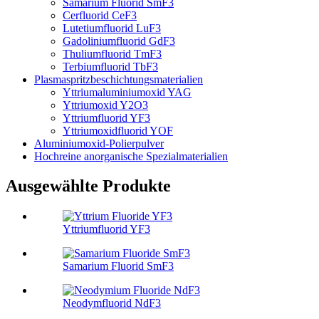
Samarium Fluorid SmF3
Cerfluorid CeF3
Lutetiumfluorid LuF3
Gadoliniumfluorid GdF3
Thuliumfluorid TmF3
Terbiumfluorid TbF3
Plasmaspritzbeschichtungsmaterialien
Yttriumaluminiumoxid YAG
Yttriumoxid Y2O3
Yttriumfluorid YF3
Yttriumoxidfluorid YOF
Aluminiumoxid-Polierpulver
Hochreine anorganische Spezialmaterialien
Ausgewählte Produkte
Yttriumfluorid YF3
Samarium Fluorid SmF3
Neodymfluorid NdF3