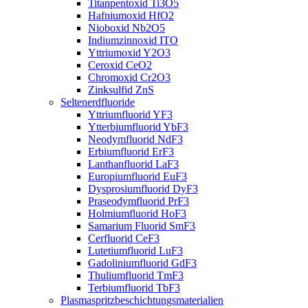
Titanpentoxid Ti3O5
Hafniumoxid HfO2
Nioboxid Nb2O5
Indiumzinnoxid ITO
Yttriumoxid Y2O3
Ceroxid CeO2
Chromoxid Cr2O3
Zinksulfid ZnS
Seltenerdfluoride
Yttriumfluorid YF3
Ytterbiumfluorid YbF3
Neodymfluorid NdF3
Erbiumfluorid ErF3
Lanthanfluorid LaF3
Europiumfluorid EuF3
Dysprosiumfluorid DyF3
Praseodymfluorid PrF3
Holmiumfluorid HoF3
Samarium Fluorid SmF3
Cerfluorid CeF3
Lutetiumfluorid LuF3
Gadoliniumfluorid GdF3
Thuliumfluorid TmF3
Terbiumfluorid TbF3
Plasmaspritzbeschichtungsmaterialien