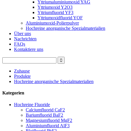
Yttriumaluminiumoxid YAG
Yttriumoxid Y2O3
Yttriumfluorid YF3
Yttriumoxidfluorid YOF
Aluminiumoxid-Polierpulver
Hochreine anorganische Spezialmaterialien
Über uns
Nachrichten
FAQs
Kontaktiere uns
Zuhause
Produkte
Hochreine anorganische Spezialmaterialien
Kategorien
Hochreine Fluoride
Calciumfluorid CaF2
Bariumfluorid BaF2
Magnesiumfluorid MgF2
Aluminiumfluorid AlF3
Bleifluorid PbF2