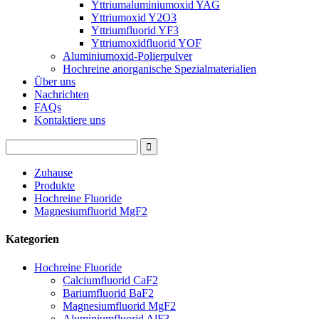
Yttriumaluminiumoxid YAG
Yttriumoxid Y2O3
Yttriumfluorid YF3
Yttriumoxidfluorid YOF
Aluminiumoxid-Polierpulver
Hochreine anorganische Spezialmaterialien
Über uns
Nachrichten
FAQs
Kontaktiere uns
Zuhause
Produkte
Hochreine Fluoride
Magnesiumfluorid MgF2
Kategorien
Hochreine Fluoride
Calciumfluorid CaF2
Bariumfluorid BaF2
Magnesiumfluorid MgF2
Aluminiumfluorid AlF3