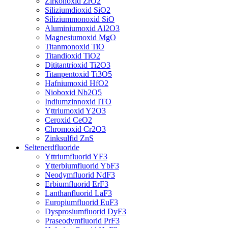
Zirkonoxid ZrO2
Siliziumdioxid SiO2
Siliziummonoxid SiO
Aluminiumoxid Al2O3
Magnesiumoxid MgO
Titanmonoxid TiO
Titandioxid TiO2
Dititantrioxid Ti2O3
Titanpentoxid Ti3O5
Hafniumoxid HfO2
Nioboxid Nb2O5
Indiumzinnoxid ITO
Yttriumoxid Y2O3
Ceroxid CeO2
Chromoxid Cr2O3
Zinksulfid ZnS
Seltenerdfluoride
Yttriumfluorid YF3
Ytterbiumfluorid YbF3
Neodymfluorid NdF3
Erbiumfluorid ErF3
Lanthanfluorid LaF3
Europiumfluorid EuF3
Dysprosiumfluorid DyF3
Praseodymfluorid PrF3