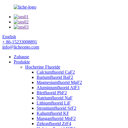
English
+ 86-15233008891
info@licheopto.com
Zuhause
Produkte
Hochreine Fluoride
Calciumfluorid CaF2
Bariumfluorid BaF2
Magnesiumfluorid MgF2
Aluminiumfluorid AlF3
Bleifluorid PbF2
Natriumfluorid NaF
Lithiumfluorid LiF
Strontiumfluorid SrF2
Kaliumfluorid KF
Manganfluorid MnF2
Zirkonfluorid ZrF4