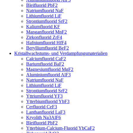
Bleifluorid PbF2
Natriumfluorid NaF
Lithiumfluorid LiF
Strontiumfluorid SrF2
Kaliumfluorid KF
Manganfluorid MnF2
Zirkonfluorid ZrF4
Hafniumfluorid HfF4
Berylliumfluorid BeF2
Kristallwachstums- und Verdampfungsmaterialien
Calciumfluorid CaF2
Bariumfluorid BaF2
Magnesiumfluorid MgF2
Aluminiumfluorid AlF3
Natriumfluorid NaF
Lithiumfluorid LiF
Strontiumfluorid SrF2
Yttriumfluorid YF3
Ytterbiumfluorid YbF3
Cerfluorid CeF3
Lanthanfluorid LaF3
Kryolith Na3AlF6
Bleifluorid PbF2
Ytterbium-Calcium-Fluorid YbCaF2